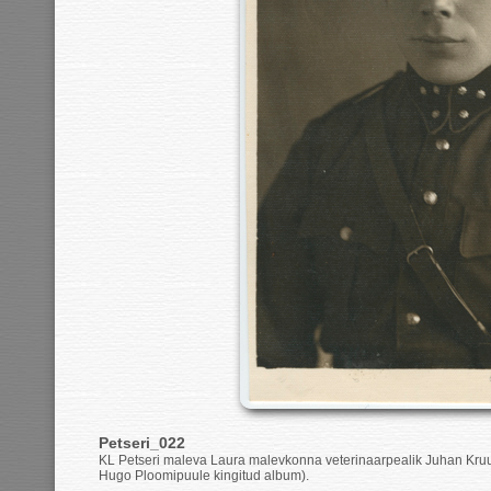
Petseri_022
KL Petseri maleva Laura malevkonna veterinaarpealik Juhan Kruus
Hugo Ploomipuule kingitud album).