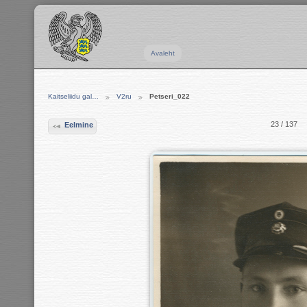
Avaleht
Kaitseliidu gal…
V2ru
Petseri_022
23 / 137
Eelmine